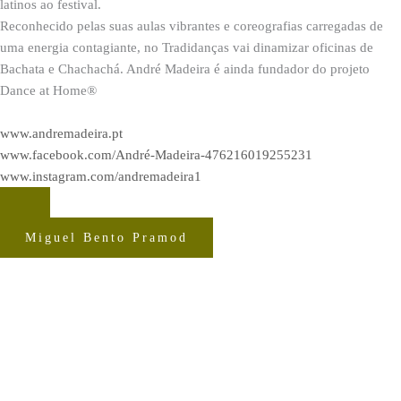
latinos ao festival.
Reconhecido pelas suas aulas vibrantes e coreografias carregadas de
uma energia contagiante, no Tradidanças vai dinamizar oficinas de
Bachata e Chachachá. André Madeira é ainda fundador do projeto
Dance at Home®
www.andremadeira.pt
www.facebook.com/André-Madeira-476216019255231
www.instagram.com/andremadeira1
Miguel Bento Pramod